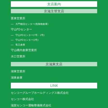
支店案内
京滋主管支店
栗東営業所
大門物流センター(危険物倉庫)
守山PDセンター
守山PDセンター(1号・2号)
守山PDセンター(3号)
竜王倉庫
守山構内倉庫営業所
水口営業所
京滋東支店
湖東営業所
湖東倉庫
LINK
センコーグループホールディングス株式会社
センコー株式会社
滋賀センコー運輸整備株式会社